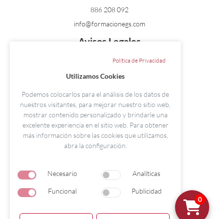
886 208 092
info@formacionegs.com
Avisos Legales
Aviso Legal
Política de Privacidad
Condiciones de Contratación
Utilizamos Cookies
Política de Cookies
Podemos colocarlos para el análisis de los datos de
Política de Privacidad
nuestros visitantes, para mejorar nuestro sitio web,
Nuestras Sedes
mostrar contenido personalizado y brindarle una
excelente experiencia en el sitio web. Para obtener
Pontevedra
más información sobre las cookies que utilizamos,
Paseo Colón 15 - Local I. 36002
abra la configuración.
Necesario
Analíticas
© Copyright 2026 | Todos los derechos
Funcional
Publicidad
reservados por Grupo Formación EGS.
0