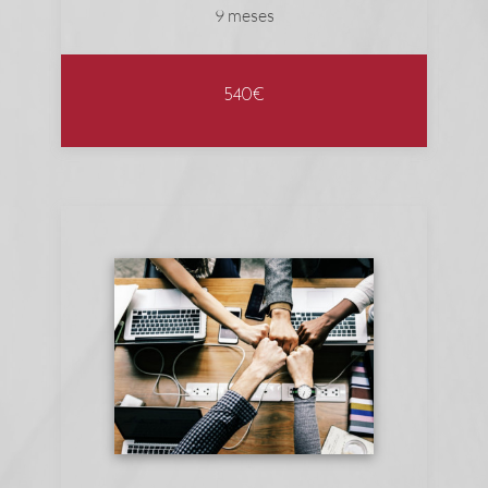
9 meses
540€